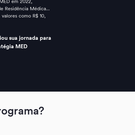
a MED em 2022,
 de Residência Médica…
 valores como R$ 10,
ou sua jornada para
ratégia MED
Programa?