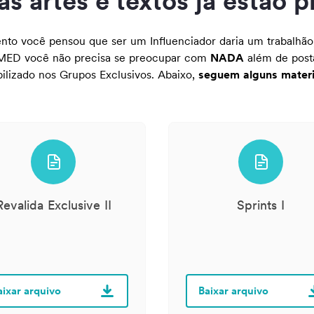
as artes e textos já estão p
o você pensou que ser um Influenciador daria um trabalhão,
 MED você não precisa se preocupar com
NADA
além de posta
bilizado nos Grupos Exclusivos. Abaixo,
seguem alguns materia
Revalida Exclusive II
Sprints I
aixar arquivo
Baixar arquivo