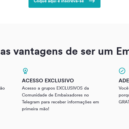
Clique aqui e inscreva-se
 as vantagens de ser um E
ACESSO EXCLUSIVO
ADE
são
Acesso a grupos EXCLUSIVOS da
Você 
a
Comunidade de Embaixadores no
porq
Telegram para receber informações em
GRAT
primeira mão!