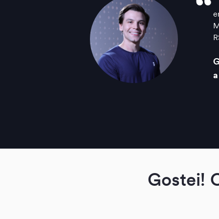
“
e
M
R
G
a
Gostei! 