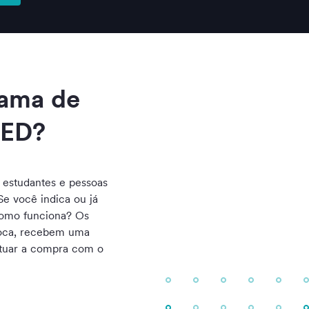
rama de
MED?
estudantes e pessoas
e você indica ou já
Como funciona? Os
roca, recebem uma
etuar a compra com o