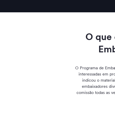
O que 
Emb
O Programa de Embai
interessadas em pr
indicou o materi
embaixadores div
comissão todas as v