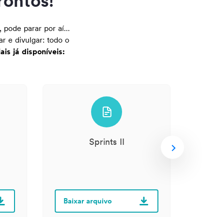
rontos!
 pode parar por aí…
r e divulgar: todo o
is já disponíveis:
Sprints II
Baixar arquivo
Ba