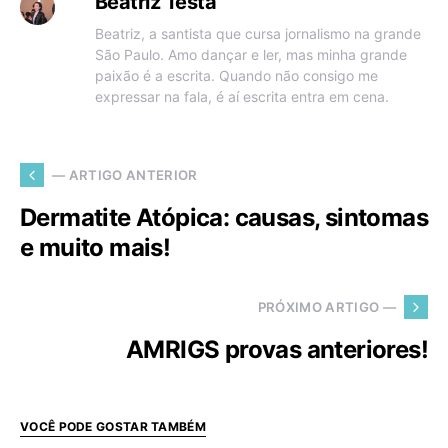
Beatriz Testa
Beatriz, a santista que cursa jornalismo na grande
São Paulo. Amo dançar e ler, mas minha grande
paixão é a escrita. Quando não consigo me
expressar na fala, é aí escrita entra em cena.
— ARTIGO ANTERIOR
Dermatite Atópica: causas, sintomas
e muito mais!
PRÓXIMO ARTIGO —
AMRIGS provas anteriores!
VOCÊ PODE GOSTAR TAMBÉM