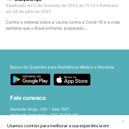
Atualizado em 2 de fevereiro de 2022 às 15:13 • Publicado
em 28 de julho de 2021
Confira o material sobre a vacina contra a Covid-19 e a crise
sanitária que o Brasil enfrenta, preparado…
Banco de Questões para Residência Médica e Revalida
Fale conosco
Alameda Xingu, 350 - Sala 1501
Alphaville Industrial - CEP 06455-911
Barueri - SP