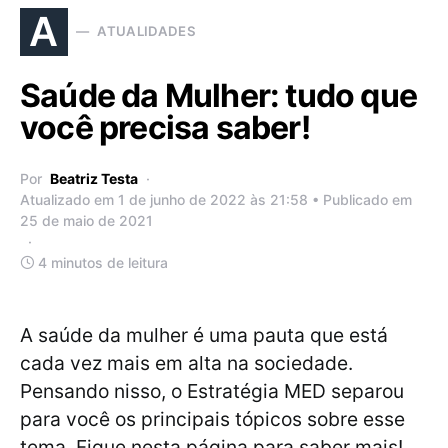
A
ATUALIDADES
Saúde da Mulher: tudo que
você precisa saber!
Por
Beatriz Testa
Atualizado em 1 de junho de 2022 às 21:58 • Publicado em
25 de maio de 2021
4 minutos de leitura
A saúde da mulher é uma pauta que está
cada vez mais em alta na sociedade.
Pensando nisso, o Estratégia MED separou
para você os principais tópicos sobre esse
tema. Fique nesta página para saber mais!