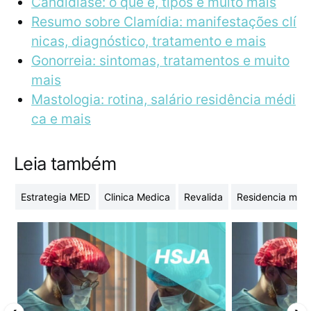
Candidíase: o que é, tipos e muito mais
Resumo sobre Clamídia: manifestações clí
nicas, diagnóstico, tratamento e mais
Gonorreia: sintomas, tratamentos e muito
mais
Mastologia: rotina, salário residência médi
ca e mais
Leia também
Estrategia MED
Clinica Medica
Revalida
Residencia med