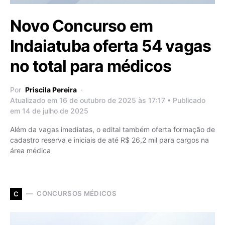
Novo Concurso em
Indaiatuba oferta 54 vagas
no total para médicos
Por
Priscila Pereira
Atualizado em 16 de outubro de 2025 às 17:17 • Publicado
em 14 de julho de 2025
Além da vagas imediatas, o edital também oferta formação de
cadastro reserva e iniciais de até R$ 26,2 mil para cargos na
área médica
CONCURSOS MÉDICOS
C