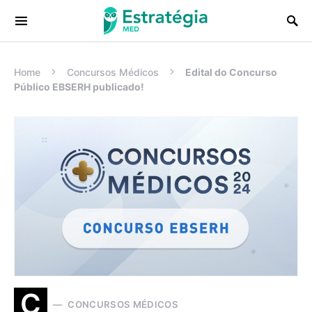
Procurar:
Home
Concursos Médicos
Edital do Concurso
Público EBSERH publicado!
C
CONCURSOS MÉDICOS