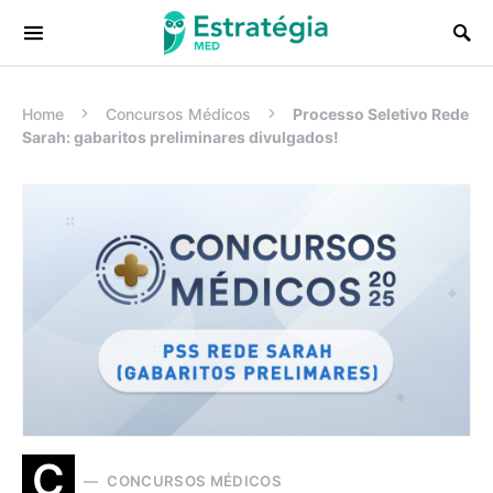
Procurar:
Home
Concursos Médicos
Processo Seletivo Rede
Sarah: gabaritos preliminares divulgados!
C
CONCURSOS MÉDICOS