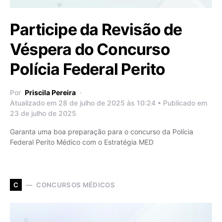
Participe da Revisão de
Véspera do Concurso
Polícia Federal Perito
Por
Priscila Pereira
Atualizado em 28 de julho de 2025 às 10:24 • Publicado em
23 de julho de 2025
Garanta uma boa preparação para o concurso da Polícia
Federal Perito Médico com o Estratégia MED
CONCURSOS MÉDICOS
C