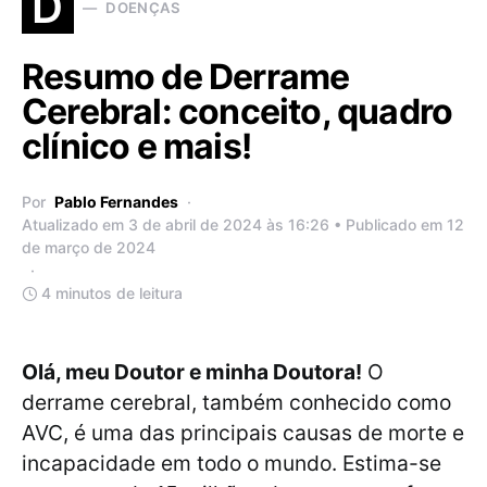
D
DOENÇAS
Resumo de Derrame
Cerebral: conceito, quadro
clínico e mais!
Por
Pablo Fernandes
Atualizado em 3 de abril de 2024 às 16:26 • Publicado em 12
de março de 2024
4 minutos de leitura
Olá, meu Doutor e minha Doutora!
O
derrame cerebral, também conhecido como
AVC, é uma das principais causas de morte e
incapacidade em todo o mundo. Estima-se