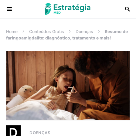
Procurar:
Home
Conteúdos Grátis
Doenças
Resumo de
faringoamigdalite: diagnóstico, tratamento e mais!
D
DOENÇAS