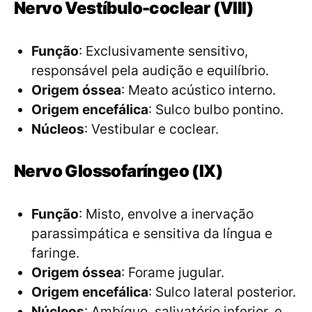
Nervo Vestíbulo-coclear (VIII)
Função
: Exclusivamente sensitivo,
responsável pela audição e equilíbrio.
Origem óssea
: Meato acústico interno.
Origem encefálica
: Sulco bulbo pontino.
Núcleos
: Vestibular e coclear.
Nervo Glossofaríngeo (IX)
Função
: Misto, envolve a inervação
parassimpática e sensitiva da língua e
faringe.
Origem óssea
: Forame jugular.
Origem encefálica
: Sulco lateral posterior.
Núcleos
: Ambíguo, salivatório inferior, e