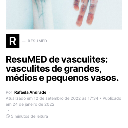
R
RESUMED
ResuMED de vasculites:
vasculites de grandes,
médios e pequenos vasos.
Por
Rafaela Andrade
Atualizado em 12 de setembro de 2022 às 17:34 • Publicado
em 24 de janeiro de 2022
5 minutos de leitura