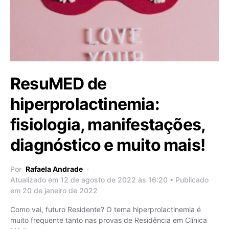
ResuMED de
hiperprolactinemia:
fisiologia, manifestações,
diagnóstico e muito mais!
Por
Rafaela Andrade
Atualizado em 12 de agosto de 2022 às 16:20 • Publicado
em 20 de janeiro de 2022
Como vai, futuro Residente? O tema hiperprolactinemia é
muito frequente tanto nas provas de Residência em Clínica