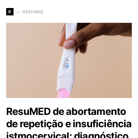
RESUMED
R
ResuMED de abortamento
de repetição e insuficiência
istmocervical: diagnóstico,