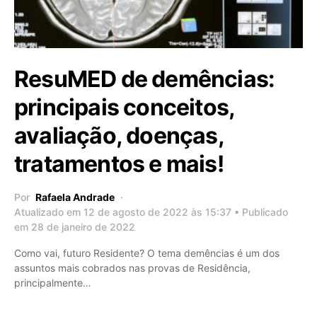
ResuMED de demências:
principais conceitos,
avaliação, doenças,
tratamentos e mais!
Por
Rafaela Andrade
Atualizado em 12 de agosto de 2022 às 15:37 • Publicado
em 28 de janeiro de 2022
Como vai, futuro Residente? O tema demências é um dos
assuntos mais cobrados nas provas de Residência,
principalmente…