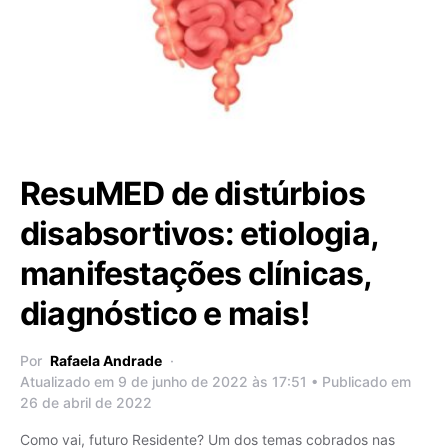
ResuMED de distúrbios
disabsortivos: etiologia,
manifestações clínicas,
diagnóstico e mais!
Por
Rafaela Andrade
Atualizado em 9 de junho de 2022 às 17:51 • Publicado em
26 de abril de 2022
Como vai, futuro Residente? Um dos temas cobrados nas