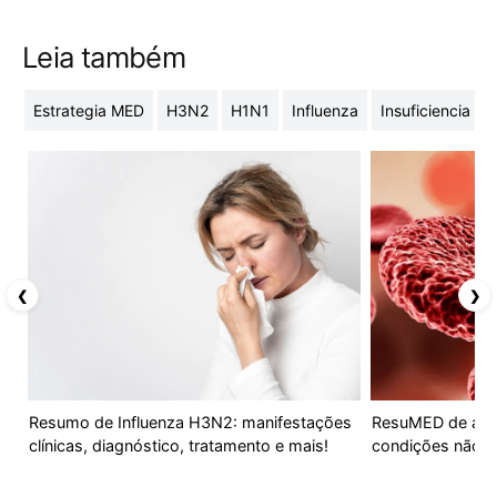
Leia também
Estrategia MED
H3N2
H1N1
Influenza
Insuficiencia ren
❮
❯
Resumo de Influenza H3N2: manifestações
ResuMED de ane
clínicas, diagnóstico, tratamento e mais!
condições não 