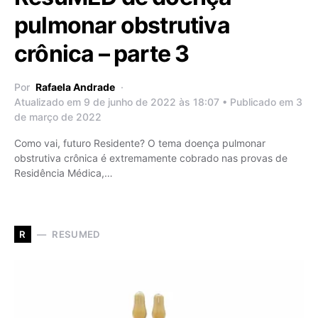
pulmonar obstrutiva
crônica – parte 3
Por
Rafaela Andrade
Atualizado em 9 de junho de 2022 às 18:07 • Publicado em 3
de março de 2022
Como vai, futuro Residente? O tema doença pulmonar
obstrutiva crônica é extremamente cobrado nas provas de
Residência Médica,…
RESUMED
R