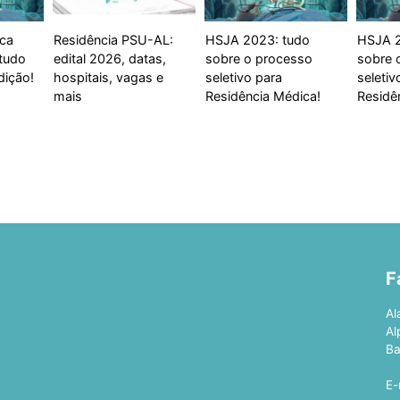
ica
Residência PSU-AL:
HSJA 2023: tudo
HSJA 2
tudo
edital 2026, datas,
sobre o processo
sobre 
dição!
hospitais, vagas e
seletivo para
seletiv
mais
Residência Médica!
Residê
F
Al
Al
Ba
E-