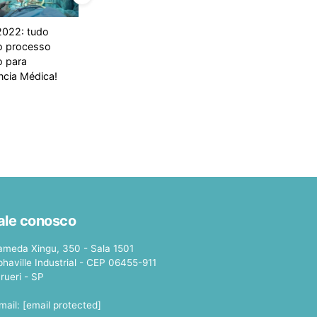
022: tudo
Residência Médica
Residência Médica
o processo
PSU-AL: edital 2023,
PSU-AL: tudo sobre o
o para
vagas e mais
processo seletivo
ncia Médica!
2022/2023
ale conosco
ameda Xingu, 350 - Sala 1501
phaville Industrial - CEP 06455-911
rueri - SP
mail:
[email protected]