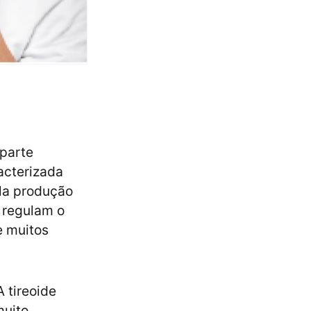
 parte
acterizada
la produção
e regulam o
e muitos
 tireoide
muito