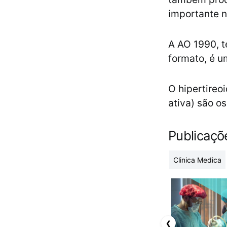
importante n
A AO 1990, t
formato, é u
O hipertireoi
ativa) são o
Publicaçõ
Clinica Medica
❮