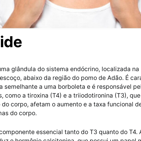
ide
 uma glândula do sistema endócrino, localizada na
pescoço, abaixo da região do pomo de Adão. É car
a semelhante a uma borboleta e é responsável pe
 como a tiroxina (T4) e a triiodotironina (T3), qu
do corpo, afetam o aumento e a taxa funcional d
mas do corpo.
componente essencial tanto do T3 quanto do T4. A
z o hormônio calcitonina, que possui um papel 