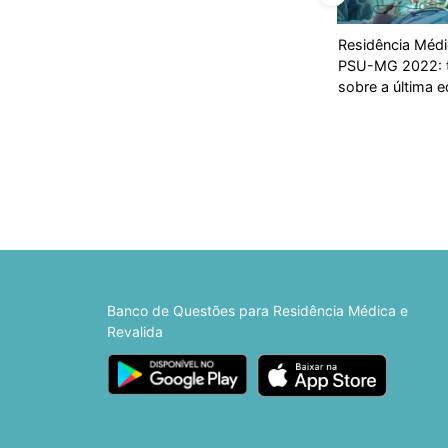
Residência Méd
PSU-MG 2022: 
sobre a última e
Banco de Questões para Residência Médica e
Revalida