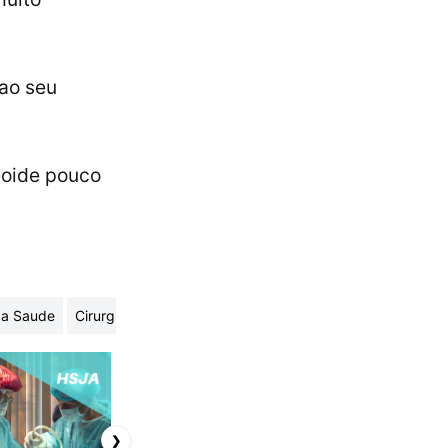
 ao seu
reoide pouco
 da Saude
Cirurgia Geral
Pediatria
Otorrinolaringologia
Neuro
❯