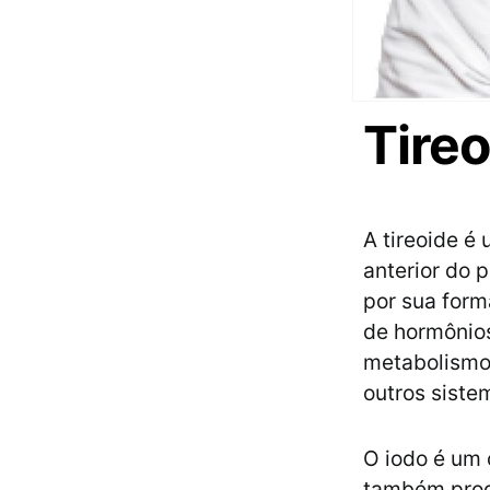
Tireo
A tireoide é
anterior do 
por sua form
de hormônios,
metabolismo 
outros siste
O iodo é um 
também produ