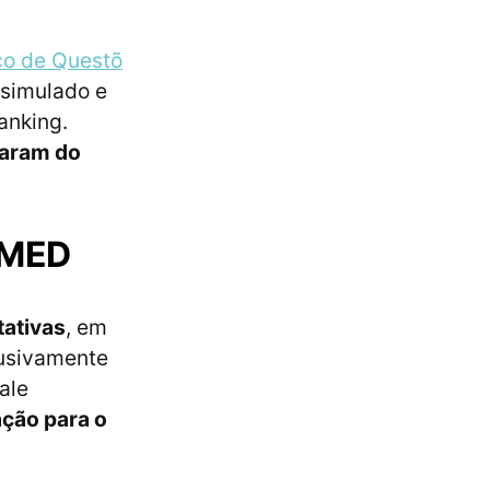
o de Questõ
 simulado e
anking.
param do
a MED
tativas
, em
lusivamente
ale
ação para o