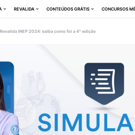
A
REVALIDA
CONTEÚDOS GRÁTIS
CONCURSOS M
Revalida INEP 2024: saiba como foi a 4ª edição