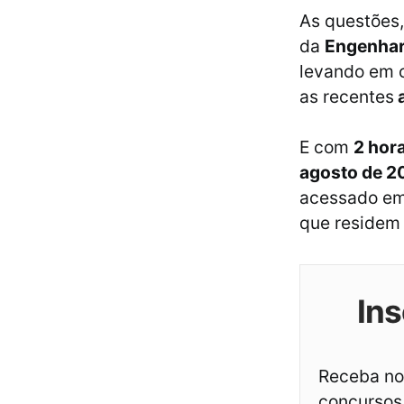
As questões,
da
Engenhar
levando em 
as recentes
a
E com
2 hor
agosto de 20
acessado em 
que residem 
Ins
Receba not
concursos 