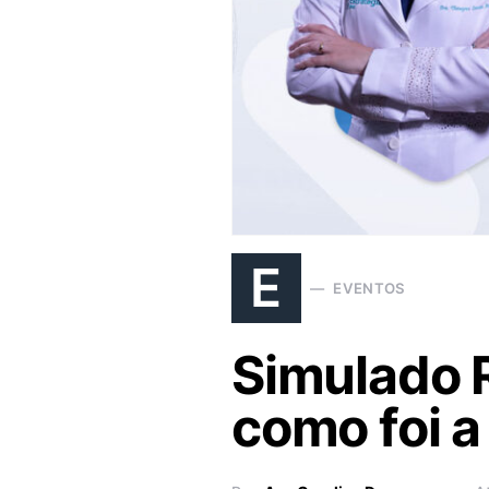
E
EVENTOS
Simulado R
como foi a