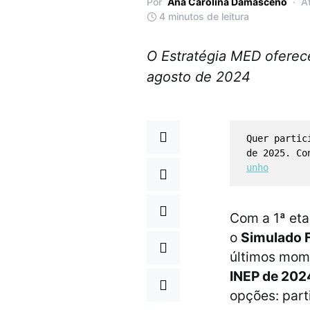
Por
Ana Carolina Damasceno
A
4 minutos de leitura
O Estratégia MED oferec
agosto de 2024
Quer partic
de 2025. C
unho
Com a 1ª eta
o
Simulado F
últimos mome
INEP de 202
opções: part