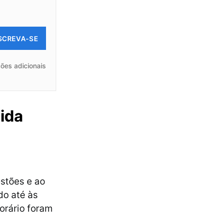
SCREVA-SE
ões adicionais
ida
stões e ao
do até às
orário foram