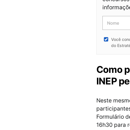
informaçõ
Você con
do Estrat
Como pa
INEP pe
Neste mesmo 
participante
Formulário d
16h30 para r