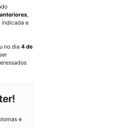
odo
anteriores
,
a
indicada e
u no dia
4 de
ser
teressados
ter!
iplomas e