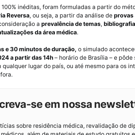
 100% inéditas, foram formuladas a partir do mét
ia Reversa
, ou seja, a partir da análise de
provas 
consideração a
prevalência de temas
,
bibliografi
tualizações da área médica
.
as e 30 minutos de duração,
o simulado acontece
24 a partir das 14h
– horário de Brasília –
e pôde 
qualquer lugar do país, ou até mesmo para os in
fora.
creva-se em nossa newslet
ícias sobre residência médica, revalidação de d
médicos, além de materiais de estudo gratuitos e