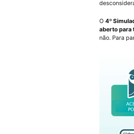
desconsider
O
4º Simula
aberto para 
não. Para pa