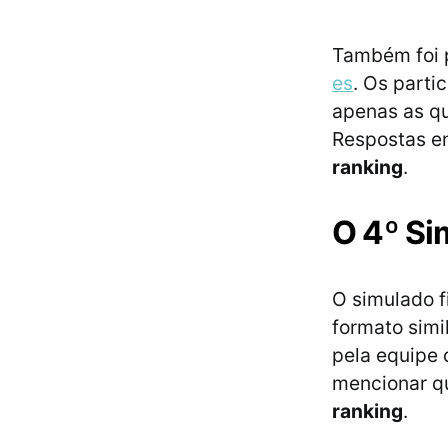
Também foi p
es
. Os parti
apenas as qu
Respostas en
ranking
.
O 4º Si
O simulado 
formato simi
pela equipe 
mencionar q
ranking
.