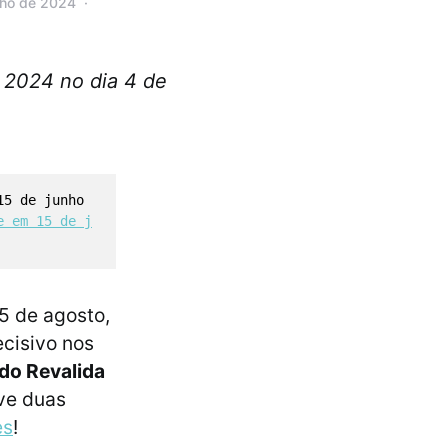
lho de 2024
 2024 no dia 4 de
15 de junho
e em 15 de j
5 de agosto,
ecisivo nos
do Revalida
eve duas
es
!