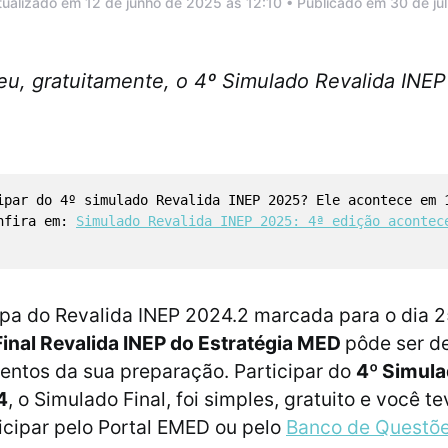
tualizado em 12 de junho de 2025 às 12:10 • Publicado em 30 de ju
eu, gratuitamente, o 4º Simulado Revalida INEP
ipar do 4º simulado Revalida INEP 2025? Ele acontece em 
onfira em:
Simulado Revalida INEP 2025: 4ª edição acontec
pa do Revalida INEP 2024.2 marcada para o dia 2
inal Revalida INEP do Estratégia MED
pôde ser d
ntos da sua preparação. Participar do
4º Simula
4
, o Simulado Final, foi simples, gratuito e você t
icipar pelo Portal EMED ou pelo
Banco de Questõ