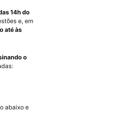
 das 14h do
estões e, em
o até às
sinando o
adas:
o abaixo e