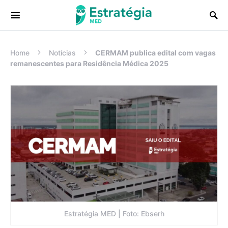
Procurar:
Home
Notícias
CERMAM publica edital com vagas
remanescentes para Residência Médica 2025
Estratégia MED | Foto: Ebserh