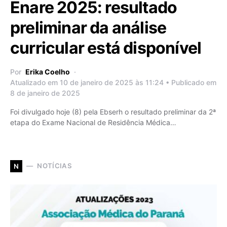
Enare 2025: resultado
preliminar da análise
curricular está disponível
Por
Erika Coelho
Atualizado em 10 de janeiro de 2025 às 11:24 • Publicado em
8 de janeiro de 2025
Foi divulgado hoje (8) pela Ebserh o resultado preliminar da 2ª
etapa do Exame Nacional de Residência Médica…
NOTÍCIAS
N