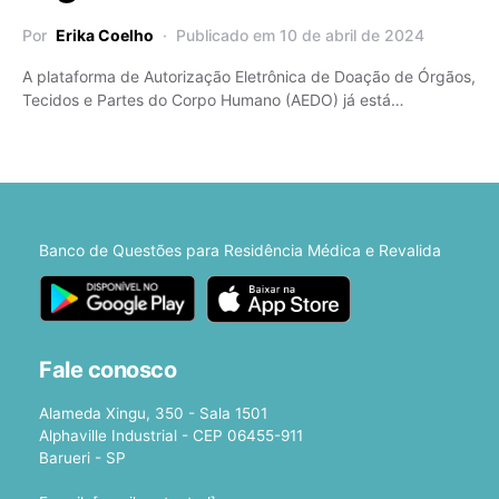
Por
Erika Coelho
Publicado em 10 de abril de 2024
A plataforma de Autorização Eletrônica de Doação de Órgãos,
Tecidos e Partes do Corpo Humano (AEDO) já está…
Banco de Questões para Residência Médica e Revalida
Fale conosco
Alameda Xingu, 350 - Sala 1501
Alphaville Industrial - CEP 06455-911
Barueri - SP