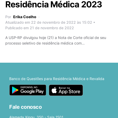
Residência Médica 2023
Por
Erika Coelho
Atualizado em 22 de novembro de 2022 às 15:02 •
Publicado em 21 de novembro de 2022
A USP-RP divulgou hoje (21) a Nota de Corte oficial de seu
processo seletivo de residência médica com…
Banco de Questões para Residência Médica e Revalida
Fale conosco
Alameda Xingu, 350 - Sala 1501