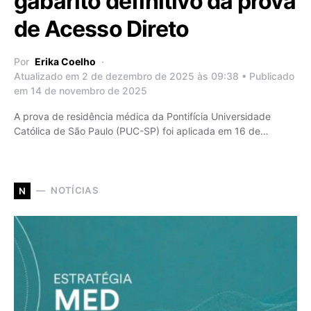
gabarito definitivo da prova
de Acesso Direto
Por
Erika Coelho
Atualizado em 2 de dezembro de 2025 às 09:38 • Publicado
em 14 de novembro de 2025
A prova de residência médica da Pontifícia Universidade
Católica de São Paulo (PUC-SP) foi aplicada em 16 de…
NOTÍCIAS
N