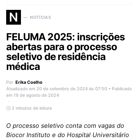
N
NOTÍCIAS
FELUMA 2025: inscrições
abertas para o processo
seletivo de residência
médica
Por
Erika Coelho
Atualizado em 20 de setembro de 2024 às 07:50 • Publicado
em 19 de agosto de 2024
2 minutos de leitura
O processo seletivo conta com vagas do
Biocor Instituto e do Hospital Universitário