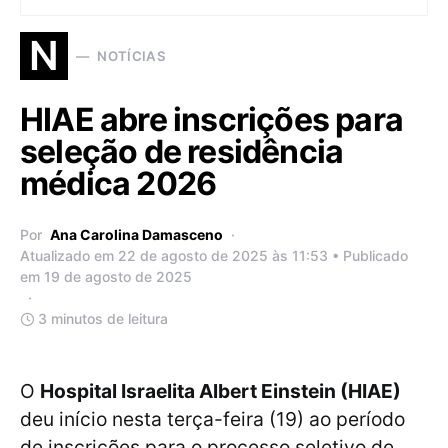
N
NOTÍCIAS
HIAE abre inscrições para
seleção de residência
médica 2026
Por
Ana Carolina Damasceno
Atualizado em 22 de agosto de 2025 às 11:53 • Publicado
em 19 de agosto de 2025
3 minutos de leitura
O
Hospital Israelita Albert Einstein (HIAE)
deu início nesta terça-feira (19) ao período
de inscrições para o processo seletivo de