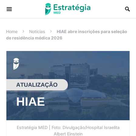
Procurar:
Home
Notícias
HIAE abre inscrições para seleção
de residência médica 2026
Estratégia MED | Foto: Divulgação/Hospital Israelita
Albert Einstein