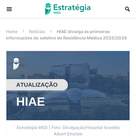
Procurar:
Home
Notícias
HIAE divulga as primeiras
informações do seletivo de Residência Médica 2025/2026
Estratégia MED | Foto: Divulgação/Hospital Israelita
Albert Einstein