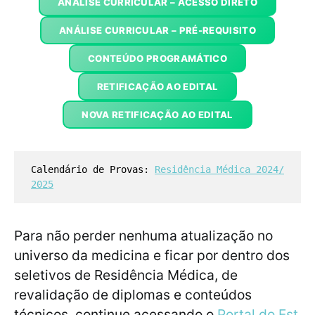
ANÁLISE CURRICULAR – ACESSO DIRETO
ANÁLISE CURRICULAR – PRÉ-REQUISITO
CONTEÚDO PROGRAMÁTICO
RETIFICAÇÃO AO EDITAL
NOVA RETIFICAÇÃO AO EDITAL
Calendário de Provas: 
Residência Médica 2024/
2025
Para não perder nenhuma atualização no
universo da medicina e ficar por dentro dos
seletivos de Residência Médica, de
revalidação de diplomas e conteúdos
técnicos, continue acessando o
Portal do Est