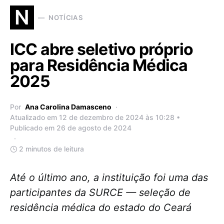
N
NOTÍCIAS
ICC abre seletivo próprio
para Residência Médica
2025
Por
Ana Carolina Damasceno
Atualizado em 12 de dezembro de 2024 às 10:28 •
Publicado em 26 de agosto de 2024
2 minutos de leitura
Até o último ano, a instituição foi uma das
participantes da SURCE — seleção de
residência médica do estado do Ceará