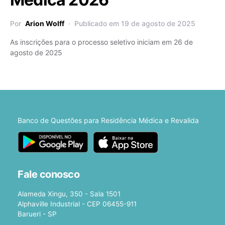
Por
Arion Wolff
Publicado em 19 de agosto de 2025
As inscrições para o processo seletivo iniciam em 26 de
agosto de 2025
Banco de Questões para Residência Médica e Revalida
Fale conosco
Alameda Xingu, 350 - Sala 1501
Alphaville Industrial - CEP 06455-911
Barueri - SP