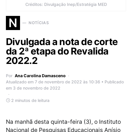
Créditos: Divulgação Inep/Estratégia MED
N
NOTÍCIAS
Divulgada a nota de corte
da 2ª etapa do Revalida
2022.2
Por
Ana Carolina Damasceno
Atualizado em 7 de novembro de 2022 às 10:36 • Publicado
em 3 de novembro de 2022
2 minutos de leitura
Na manhã desta quinta-feira (3), o Instituto
Nacional de Pesquisas Educacionais Anísio