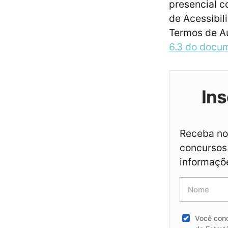
presencial c
de Acessibi
Termos de A
6.3 do docu
Ins
Receba not
concursos 
informaçõ
Você con