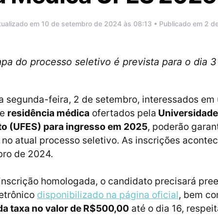
tualizado em 10 de setembro de 2024 às 08:13 • Publicado em 2 
apa do processo seletivo é prevista para o dia
ta segunda-feira, 2 de setembro, interessados em
de
residência médica
ofertados pela
Universidade
nto (UFES) para ingresso em 2025
, poderão garant
 no atual processo seletivo. As inscrições aconte
bro de 2024.
 inscrição homologada, o candidato precisará pre
letrônico
disponibilizado na página oficial
, bem co
a taxa no valor de R$500,00
até o dia 16, respei