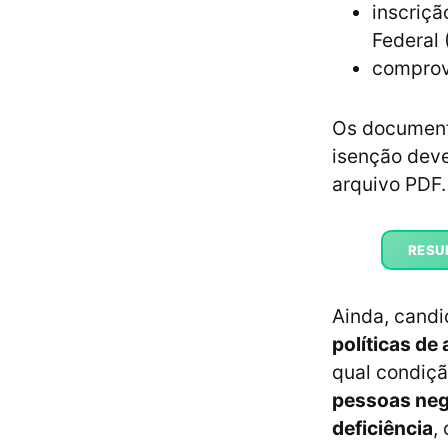
inscriç
Federal 
comprov
Os documento
isenção dev
arquivo PDF.
RESUL
Ainda, cand
políticas de
qual condiçã
pessoas neg
deficiência
,