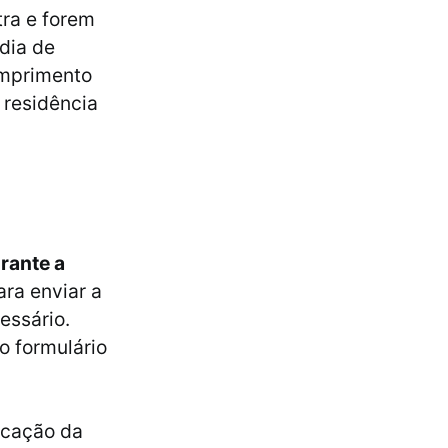
ra e forem
dia de
umprimento
 residência
rante a
ara enviar a
essário.
o formulário
licação da