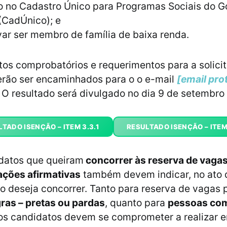
ão no Cadastro Único para Programas Sociais do 
(CadÚnico); e
ar ser membro de família de baixa renda.
s comprobatórios e requerimentos para a solici
erão ser encaminhados para o o e-mail
[email pro
 O resultado será divulgado no dia 9 de setembro
TADO ISENÇÃO – ITEM 3.3.1
RESULTADO ISENÇÃO – ITEM
idatos que queiram
concorrer às reserva de vagas
 ações afirmativas
também devem indicar, no ato d
o deseja concorrer. Tanto para reserva de vagas 
ras – pretas ou pardas
, quanto para
pessoas co
 os candidatos devem se comprometer a realizar e