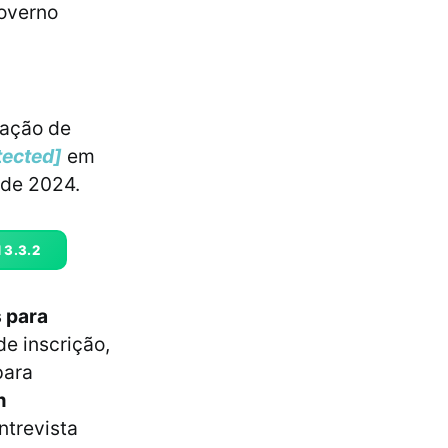
Governo
tação de
tected]
em
 de 2024.
 3.3.2
 para
e inscrição,
para
m
ntrevista