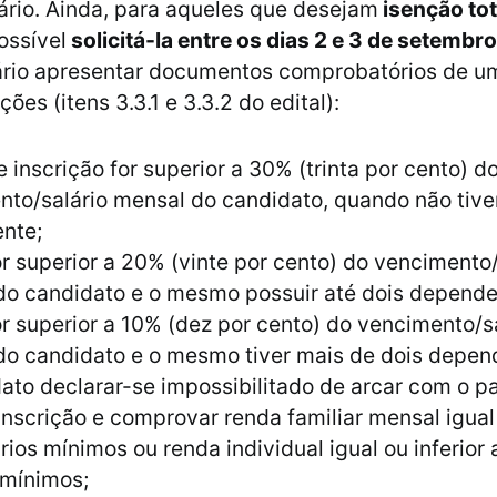
ário. Ainda, para aqueles que desejam
isenção tot
ossível
solicitá-la entre os dias 2 e 3 de setembro
ário apresentar documentos comprobatórios de u
ões (itens 3.3.1 e 3.3.2 do edital):
e inscrição for superior a 30% (trinta por cento) d
to/salário mensal do candidato, quando não tive
nte;
or superior a 20% (vinte por cento) do vencimento/
do candidato e o mesmo possuir até dois depende
or superior a 10% (dez por cento) do vencimento/s
do candidato e o mesmo tiver mais de dois depen
ato declarar-se impossibilitado de arcar com o 
inscrição e comprovar renda familiar mensal igual 
ários mínimos ou renda individual igual ou inferior 
 mínimos;