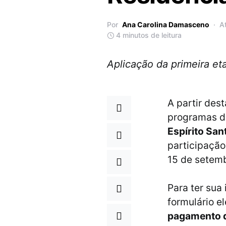
Por
Ana Carolina Damasceno
A
4 minutos de leitura
Aplicação da primeira et
A partir des
programas 
Espírito Sa
participação
15 de setem
Para ter sua
formulário e
pagamento d