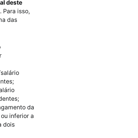
al deste
. Para isso,
ma das
o
r
salário
ntes;
alário
dentes;
pagamento da
ou inferior a
a dois