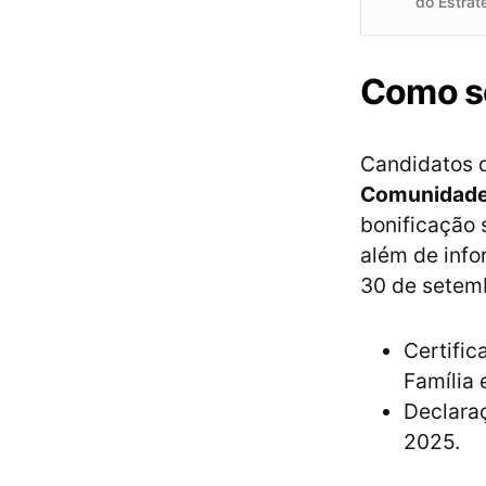
do Estrat
Como so
Candidatos
Comunidad
bonificação 
além de info
30 de setem
Certifi
Família
Declaraç
2025.