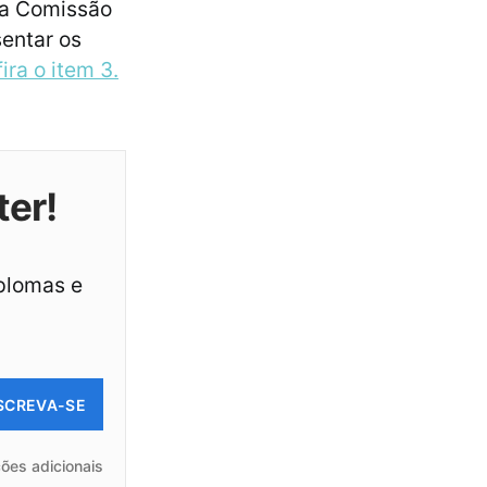
 a Comissão
entar os
ira o item 3.
ter!
iplomas e
SCREVA-SE
ões adicionais