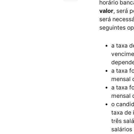
horário banc
valor
, será p
será necess
seguintes opç
a taxa d
vencimen
depende
a taxa f
mensal 
a taxa f
mensal 
o candid
taxa de 
três sal
salários