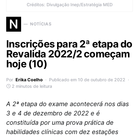
Créditos: Divulgação Inep/Estratégia MED
N
NOTÍCIAS
Inscrições para 2ª etapa do
Revalida 2022/2 começam
hoje (10)
Por
Erika Coelho
Publicado em 10 de outubro de 2022
2 minutos de leitura
A 2ª etapa do exame acontecerá nos dias
3 e 4 de dezembro de 2022 e é
constituída por uma prova prática de
habilidades clínicas com dez estações