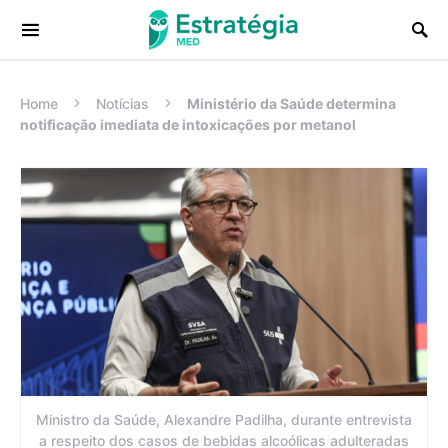
Procurar:
Home
Notícias
Ministério da Saúde determina
notificação imediata de intoxicações por metanol
Ministro da Saúde, Alexandre Padilha, durante entrevista
a respeito dos casos de bebidas alcoólicas adulteradas