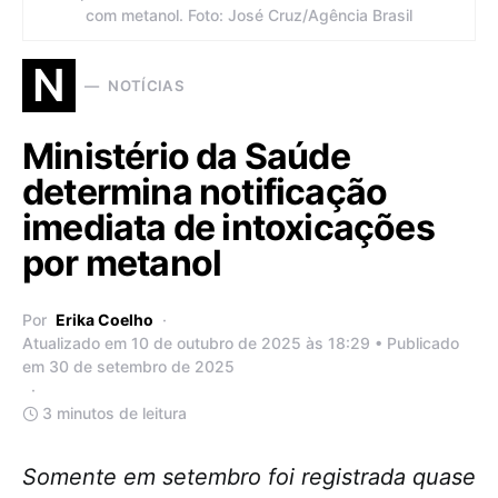
com metanol. Foto: José Cruz/Agência Brasil
N
NOTÍCIAS
Ministério da Saúde
determina notificação
imediata de intoxicações
por metanol
Por
Erika Coelho
Atualizado em 10 de outubro de 2025 às 18:29 • Publicado
em 30 de setembro de 2025
3 minutos de leitura
Somente em setembro foi registrada quase