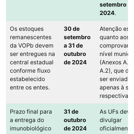
setembro d
2024
.
Os estoques
30 de
Atenção esp
remanescentes
setembro
quanto aos
da VOPb devem
a 31 de
comprovant
ser entregues na
outubro
nível munici
central estadual
de 2024
(Anexos A.1 
conforme fluxo
A.2), que d
estabelecido
ser enviados
entre os entes.
apenas à su
respectiva U
Prazo final para
31 de
As UFs dev
a entrega do
outubro
divulgar
imunobiológico
de 2024
oficialmente