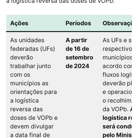
a logística reversa das doses de VOPb:
Ações
Períodos
Observaçõe
As unidades
A partir
As UFs e se
federadas (UFs)
de 16 de
respectivos
deverão
setembro
municípios, 
trabalhar junto
de 2024
acordo com 
com os
fluxos logíst
municípios as
deverão plan
orientações para
e operaciona
a logística
o recolhimen
reversa das
da VOPb.
A
doses de VOPb e
logística re
devem divulgar
será conduz
a data final de
pelo Ministé