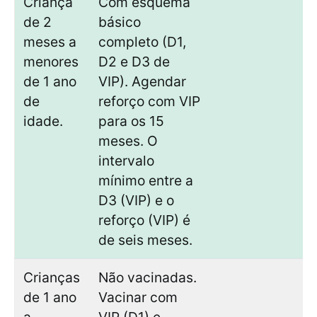
Criança
Com esquema
de 2
básico
meses a
completo (D1,
menores
D2 e D3 de
de 1 ano
VIP). Agendar
de
reforço com VIP
idade.
para os 15
meses. O
intervalo
mínimo entre a
D3 (VIP) e o
reforço (VIP) é
de seis meses.
Crianças
Não vacinadas.
de 1 ano
Vacinar com
a
VIP (D1) e