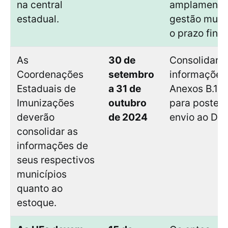
na central
amplamente
estadual.
gestão muni
o prazo final
As
30 de
Consolidar a
Coordenações
setembro
informações
Estaduais de
a 31 de
Anexos B.1 e
Imunizações
outubro
para posteri
deverão
de 2024
envio ao DPN
consolidar as
informações de
seus respectivos
municípios
quanto ao
estoque.