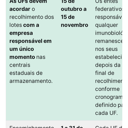
As UFs devem
15 de
Os entes
acordar
o
outubro a
federativos 
recolhimento dos
15 de
responsávei
lotes
com a
novembro
qualquer
empresa
imunobiológ
responsável em
remanescen
um único
nos seus
momento
nas
estabelecim
centrais
depois da d
estaduais de
final de
armazenamento.
recolhimento
conforme
cronograma
definido par
cada UF.
Encaminhamento
1 a 31 de
Cada UF de