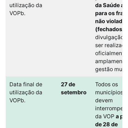
utilização da
da Saúde a
VOPb.
para os fra
não violado
(fechados).
divulgação 
ser realizad
oficialmente
amplamente
gestão munic
Data final de
27 de
Todos os
utilização da
setembro
municípios
VOPb.
devem
interromper 
da VOP
a par
de 28 de