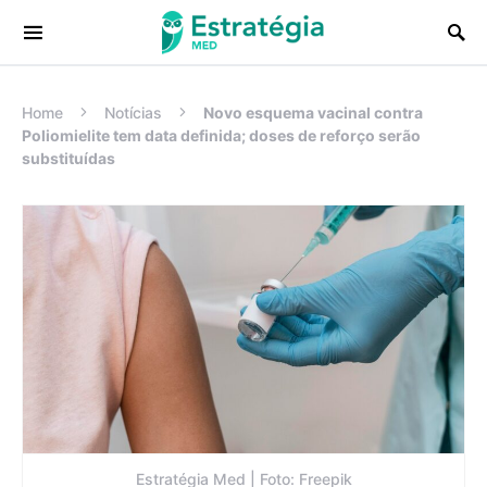
Procurar:
Home
Notícias
Novo esquema vacinal contra
Poliomielite tem data definida; doses de reforço serão
substituídas
Estratégia Med | Foto: Freepik