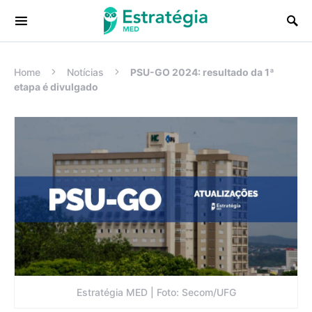
Procurar:
Home
Notícias
PSU-GO 2024: resultado da 1ª
etapa é divulgado
Estratégia MED | Foto: Secom/UFG