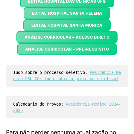
EDITAL HOSPITAL DAS CLÍNICAS UFG
EDITAL HOSPITAL SANTA HELENA
EDITAL HOSPITAL SANTA MÔNICA
ANÁLISE CURRICULAR – ACESSO DIRETO
ANÁLISE CURRICULAR – PRÉ-REQUISITO
Tudo sobre o processo seletivo:
Residência Mé
dica PSU-GO: tudo sobre o processo seletivo!
Calendário de Provas:
Residência Médica 2024/
2025
Para não perder nenhuma atualização no