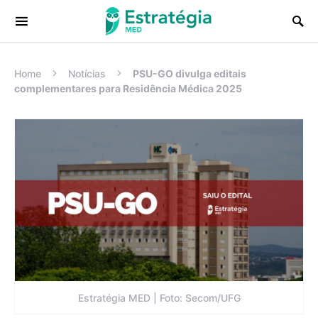
Procurar:
Home
Notícias
PSU-GO divulga editais
complementares para Residência Médica 2025
Estratégia MED | Foto: Secom/UFG