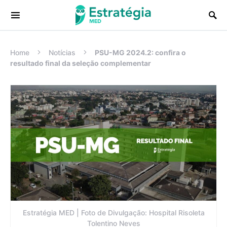
Procurar:
Home
Notícias
PSU-MG 2024.2: confira o
resultado final da seleção complementar
Estratégia MED | Foto de Divulgação: Hospital Risoleta
Tolentino Neves