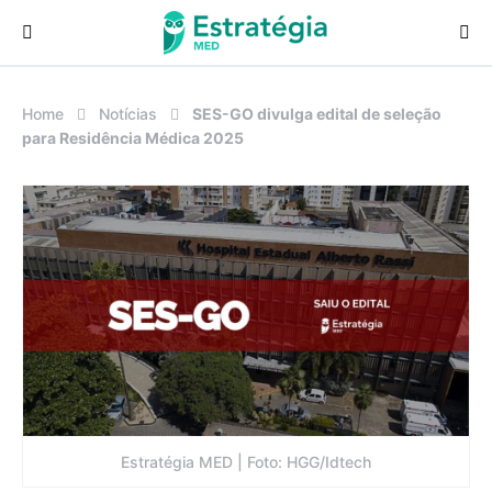
Procurar:
Home
Notícias
SES-GO divulga edital de seleção
para Residência Médica 2025
Estratégia MED | Foto: HGG/Idtech