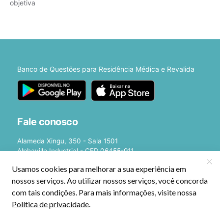
objetiva
Banco de Questões para Residência Médica e Revalida
Fale conosco
Alameda Xingu, 350 - Sala 1501
Alphaville Industrial - CEP 06455-911
Barueri - SP
E-mail:
[email protected]
©2026 - Estratégia Medicina - Cursos Online para Residência Médica e
Revalida. Todos os direitos reservados CNPJ: 13.877.842/0001-78