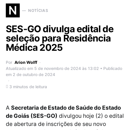
N
NOTÍCIAS
SES-GO divulga edital de
seleção para Residência
Médica 2025
Por
Arion Wolff
Atualizado em 5 de novembro de 2024 às 13:02 • Publicado
em 2 de outubro de 2024
3 minutos de leitura
A
Secretaria de Estado de Saúde do Estado
de Goiás (SES-GO)
divulgou hoje (2) o edital
de abertura de inscrições de seu novo