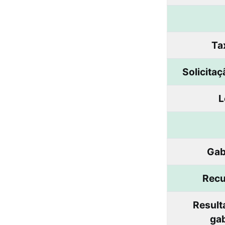
Ta
Solicitaç
L
Gab
Recu
Result
gab