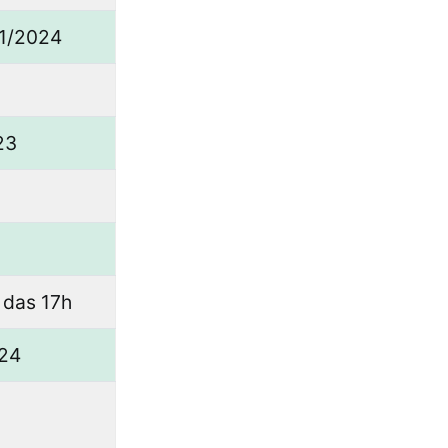
01/2024
23
 das 17h
024