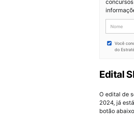
concursos 
informaçõ
Você con
do Estrat
Edital 
O edital de 
2024, já est
botão abaixo