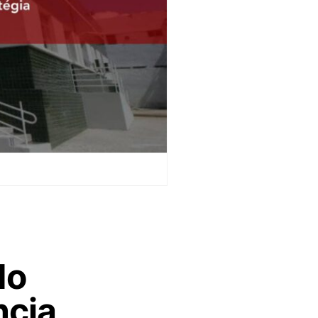
do
ncia