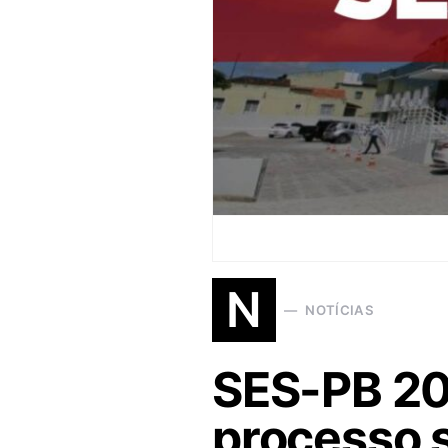
N
NOTÍCIAS
SES-PB 202
processo s