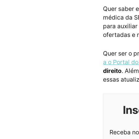
Quer saber e
médica da 
para auxilia
ofertadas e
Quer ser o p
a o Portal d
direito
. Além
essas atuali
Ins
Receba not