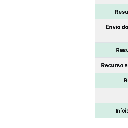
Resu
Envio d
Resu
Recurso a
R
Iníc