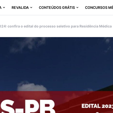
A
REVALIDA
CONTEÚDOS GRÁTIS
CONCURSOS M
24: confira o edital do processo seletivo para Residência Médica