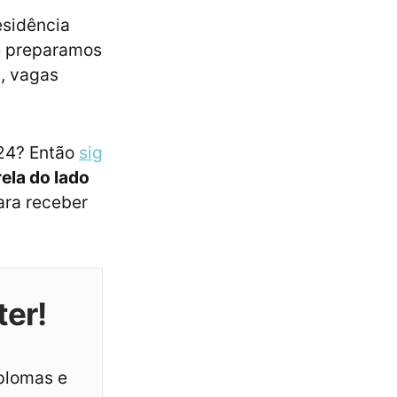
esidência
 preparamos
a, vagas
024? Então
sig
rela do lado
ara receber
ter!
iplomas e