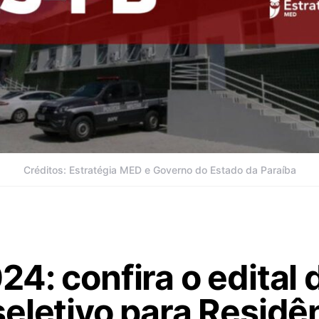
Créditos: Estratégia MED e Governo do Estado da Paraíba
4: confira o edital 
eletivo para Residê