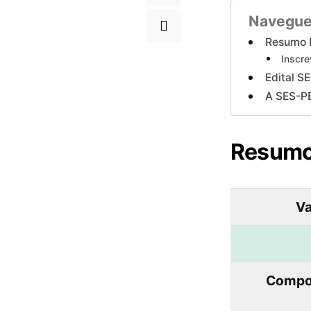
Navegue
Resumo 
Inscre
Edital S
A SES-P
Resumo
Va
Compos