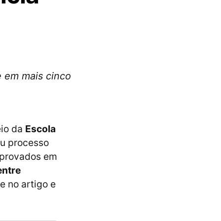
e em mais cinco
eio da
Escola
seu processo
 aprovados em
entre
e no artigo e