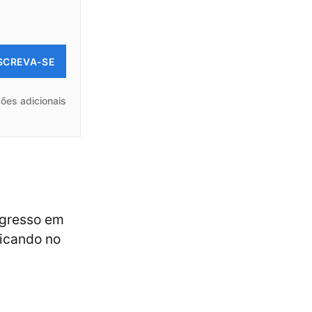
SCREVA-SE
ões adicionais
ngresso em
licando no