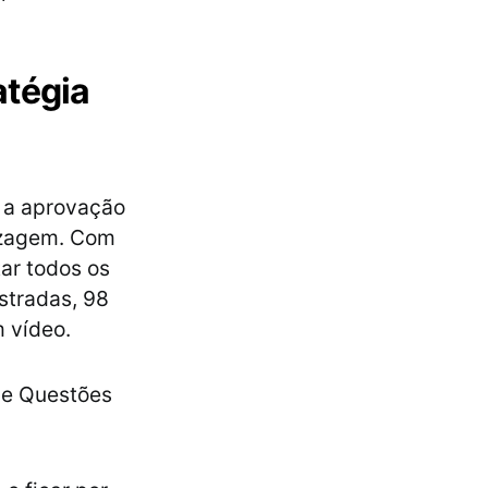
atégia
a a aprovação
izagem. Com
ar todos os
stradas, 98
 vídeo.
de Questões