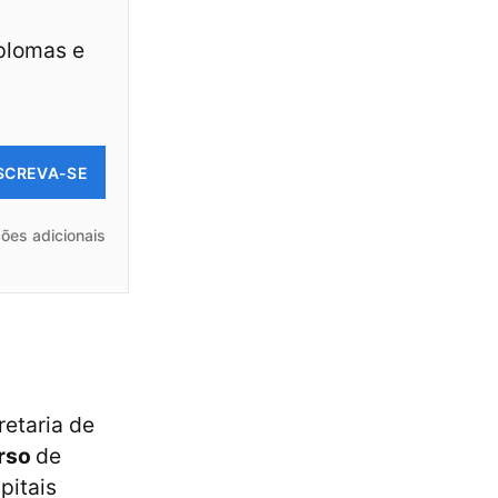
iplomas e
SCREVA-SE
ões adicionais
etaria de
rso
de
pitais