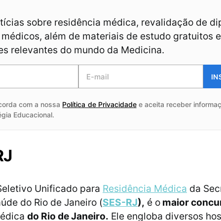
ícias sobre residência médica, revalidação de d
médicos, além de materiais de estudo gratuitos e
es relevantes do mundo da Medicina.
IN
corda com a nossa
Política de Privacidade
e aceita receber informaç
égia Educacional.
RJ
eletivo Unificado para
Residência Médica
da Secr
úde do Rio de Janeiro (
SES-RJ
),
é o
maior concu
médica
do Rio de Janeiro.
Ele engloba diversos hos