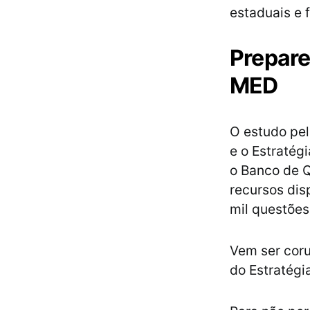
estaduais e 
Prepare
MED
O estudo pel
e o Estraté
o Banco de Q
recursos dis
mil questões
Vem ser coru
do Estratégi