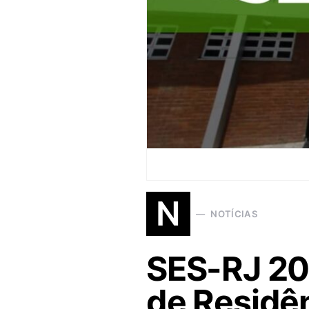
N
NOTÍCIAS
SES-RJ 202
de Residê