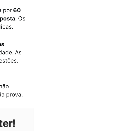
a por
60
sposta
. Os
icas.
es
dade. As
estões.
 não
da prova.
ter!