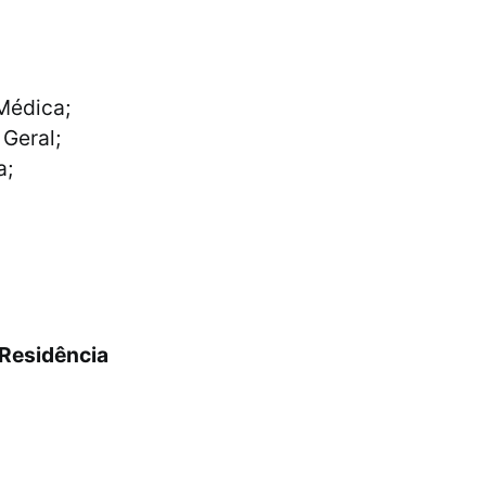
Médica;
Geral;
a;
 Residência