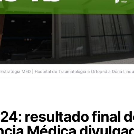
Estratégia MED | Hospital de Traumatologia e Ortopedia Dona Lindu
4: resultado final d
ncia Médica divulga