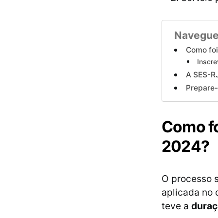
Navegue
Como foi
Inscre
A SES-R
Prepare-
Como fo
2024?
O processo s
aplicada no 
teve a
duraç