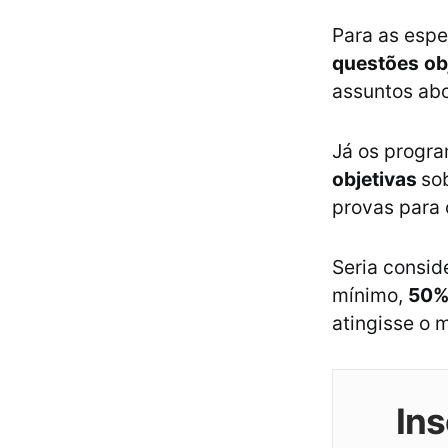
Para as espe
questões
ob
assuntos ab
Já os progra
objetivas
so
provas para 
Seria consi
mínimo,
50
atingisse o 
Ins