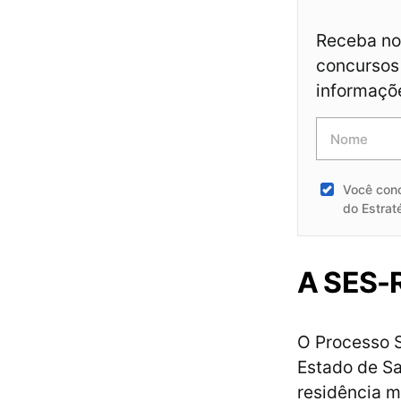
Receba not
concursos 
informaçõ
Você con
do Estrat
A SES-
O Processo S
Estado de Sa
residência 