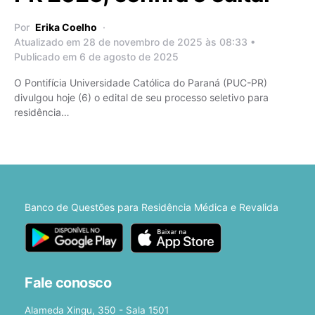
Por
Erika Coelho
Atualizado em 28 de novembro de 2025 às 08:33 •
Publicado em 6 de agosto de 2025
O Pontifícia Universidade Católica do Paraná (PUC-PR)
divulgou hoje (6) o edital de seu processo seletivo para
residência…
Banco de Questões para Residência Médica e Revalida
Fale conosco
Alameda Xingu, 350 - Sala 1501