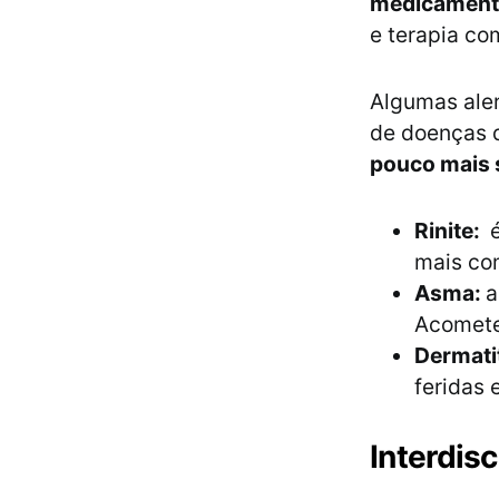
medicament
e terapia c
Algumas ale
de doenças q
pouco mais 
Rinite:
é
mais com
Asma:
a
Acomete
Dermati
feridas 
Interdisc