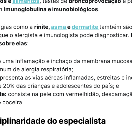
os e
alimentos
, testes de
broncoprovocação
e p
om
imunoglobulina e imunobiológicos
.
rgias como a
rinite,
asma
e
dermatite
também são
ue o alergista e imunologista pode diagnosticar.
sobre elas
:
 uma inflamação e inchaço da membrana mucosa 
um de alergia respiratória;
presenta as vias aéreas inflamadas, estreitas e i
 20% das crianças e adolescentes do país; e
te:
consiste na pele com vermelhidão, descamaç
e coceira.
iplinaridade do especialista