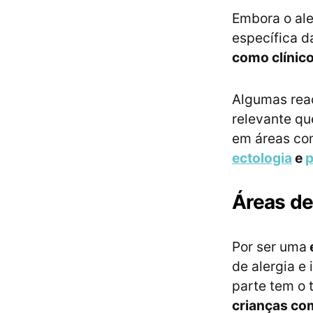
Embora o ale
específica da
como clínico
Algumas reaç
relevante qu
em áreas c
ectologia
e
Áreas de
Por ser uma
de alergia e
parte tem o 
crianças com