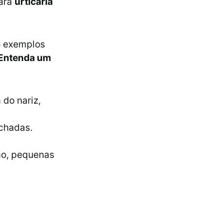
ara
urticária
 exemplos
Entenda um
do nariz,
nchadas.
ão, pequenas