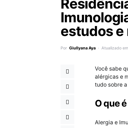
Residênci
Imunologia
estudos e 
Por
Giullyana Aya
Atualizado em
Você sabe qu
alérgicas e 
tudo sobre a
O que é
Alergia e Im