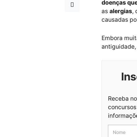
doenças que
as
alergias
,
causadas por
Embora muit
antiguidade,
Ins
Receba not
concursos 
informaçõ