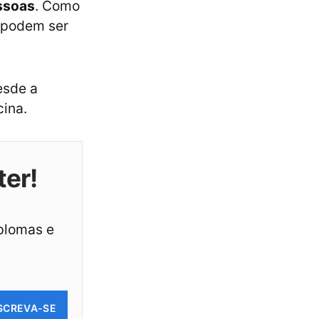
ssoas
. Como
 podem ser
esde a
ina.
ter!
iplomas e
SCREVA-SE