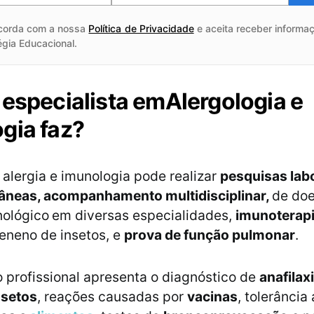
corda com a nossa
Política de Privacidade
e aceita receber informaç
égia Educacional.
 especialista em
Alergologia e
gia faz?
alergia e imunologia pode realizar
pesquisas labo
tâneas, acompanhamento multidisciplinar,
de do
nológico
em diversas especialidades,
imunoterap
veneno de insetos, e
prova de função pulmonar
.
o profissional apresenta o diagnóstico de
anafilax
nsetos
, reações causadas por
vacinas
, tolerância 