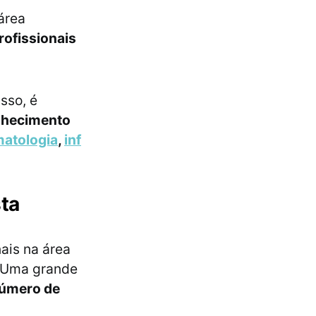
área
ofissionais
sso, é
hecimento
atologia
,
inf
sta
nais na área
 Uma grande
úmero de