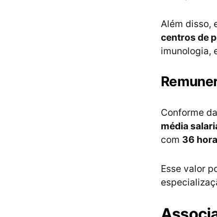
Além disso, 
centros de 
imunologia, 
Remuner
Conforme dad
média salari
com
36 hor
Esse valor p
especializaç
Associa