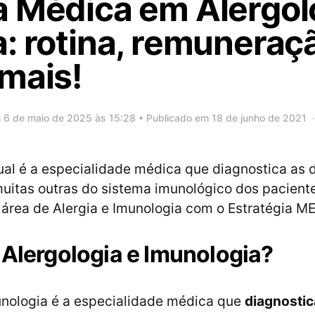
a Médica em Alergol
: rotina, remuneraç
mais!
 6 de maio de 2025 às 15:28 • Publicado em 18 de junho de 2021
al é a especialidade médica que diagnostica as
muitas outras do sistema imunológico dos pacient
 área de Alergia e Imunologia com o Estratégia M
 Alergologia e Imunologia?
unologia é a especialidade médica que
diagnostica