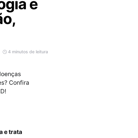
ogia e
ão,
4 minutos de leitura
 doenças
es? Confira
ED!
 e trata