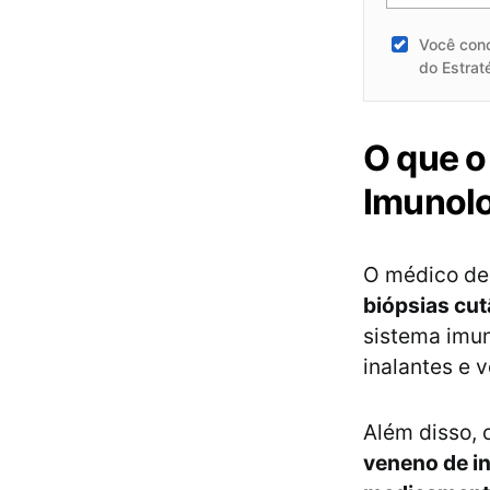
Você con
do Estrat
O que o
Imunolo
O médico de 
biópsias cu
sistema imu
inalantes e 
Além disso, 
veneno de i