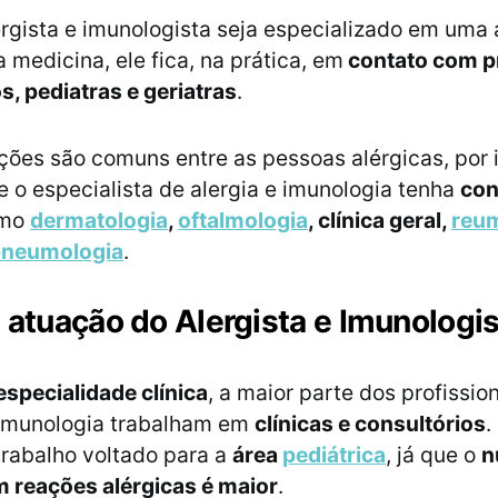
rgista e imunologista seja especializado em uma 
 medicina, ele fica, na prática, em
contato com pr
s, pediatras e geriatras
.
ões são comuns entre as pessoas alérgicas, por i
e o especialista de alergia e imunologia tenha
con
omo
dermatologia
,
oftalmologia
, clínica geral,
reum
pneumologia
.
 atuação do Alergista e Imunologi
especialidade clínica
, a maior parte dos profissio
 imunologia trabalham em
clínicas e consultórios
.
trabalho voltado para a
área
pediátrica
, já que o
n
 reações alérgicas é maior
.