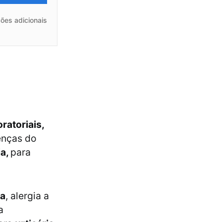
ões adicionais
ratoriais,
enças do
ia,
para
ia
, alergia a
a