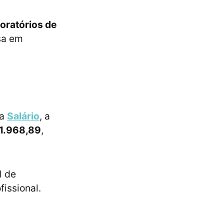
oratórios de
sa em
ma
Salário
, a
1.968,89
,
l de
fissional.
e