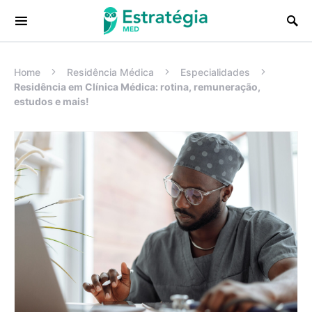
Procurar:
Home
Residência Médica
Especialidades
Residência em Clínica Médica: rotina, remuneração,
estudos e mais!