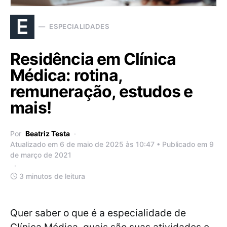
E
ESPECIALIDADES
Residência em Clínica
Médica: rotina,
remuneração, estudos e
mais!
Por
Beatriz Testa
Atualizado em 6 de maio de 2025 às 10:47 • Publicado em 9
de março de 2021
3 minutos de leitura
Quer saber o que é a especialidade de
Clínica Médica, quais são suas atividades e