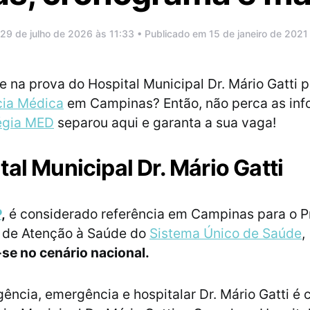
29 de julho de 2026 às 11:33 • Publicado em 15 de janeiro de 2021
e na prova do Hospital Municipal Dr. Mário Gatti pa
cia Médica
em Campinas? Então, não perca as in
égia MED
separou aqui e garanta a sua vaga!
tal Municipal Dr. Mário Gatti
P
,
é considerado referência em Campinas para o 
o de Atenção à Saúde do
Sistema Único de Saúde
,
se no cenário nacional.
gência, emergência e hospitalar Dr. Mário Gatti é