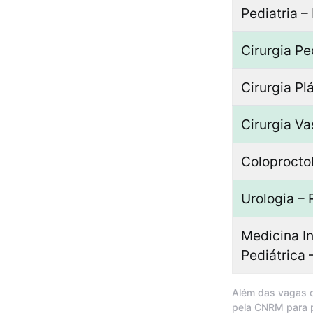
Pediatria 
Cirurgia Pe
Cirurgia Pl
Cirurgia V
Coloprocto
Urologia –
Medicina I
Pediátrica
Além das vagas of
pela CNRM para p