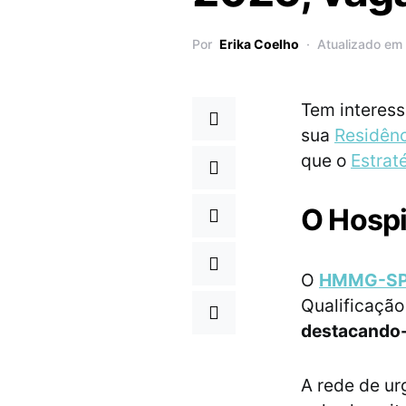
Por
Erika Coelho
Atualizado em 
Tem interess
sua
Residên
que o
Estrat
O Hospi
O
HMMG-S
Qualificaçã
destacando-
A rede de ur