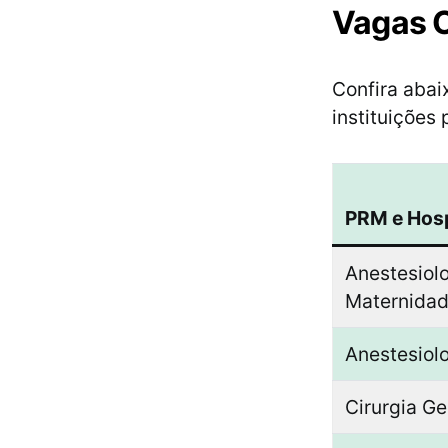
Vagas O
Confira abai
instituições 
PRM e Hosp
Anestesiolo
Maternida
Anestesiol
Cirurgia G