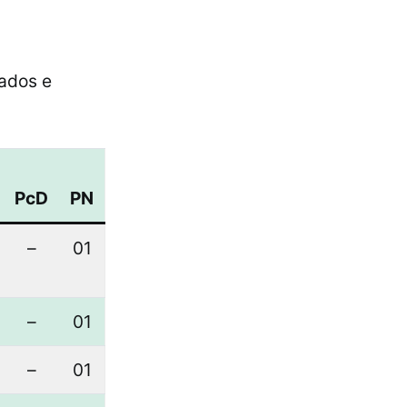
tados e
PcD
PN
–
01
–
01
–
01