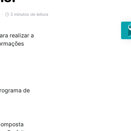
3 minutos de leitura
ra realizar a
formações
Programa de
 composta