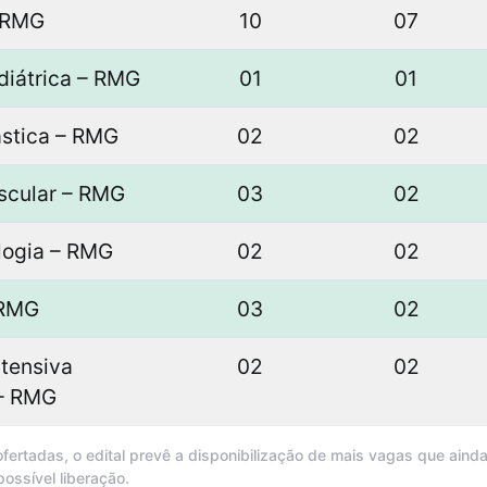
– RMG
10
07
diátrica – RMG
01
01
ástica – RMG
02
02
ascular – RMG
03
02
logia – RMG
02
02
 RMG
03
02
ntensiva
02
02
 – RMG
ertadas, o edital prevê a disponibilização de mais vagas que aind
ossível liberação.