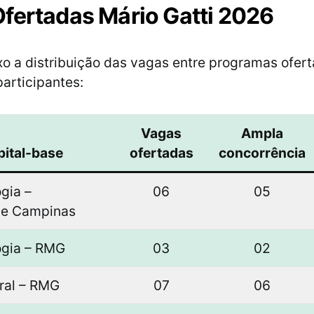
fertadas Mário Gatti 2026
xo a distribuição das vagas entre programas ofer
participantes:
Vagas
Ampla
ital-base
ofertadas
concorrência
gia –
06
05
de Campinas
ogia – RMG
03
02
eral – RMG
07
06