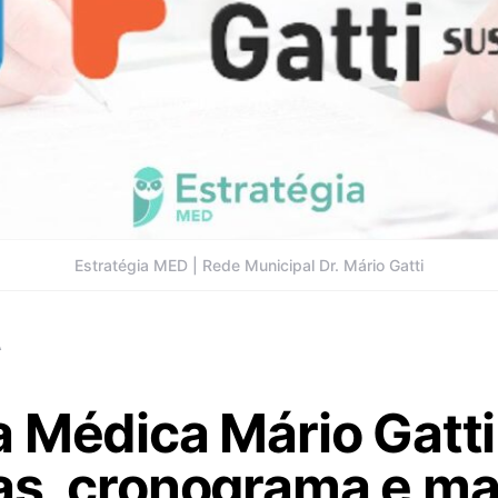
Estratégia MED | Rede Municipal Dr. Mário Gatti
A
 Médica Mário Gatti:
as, cronograma e ma