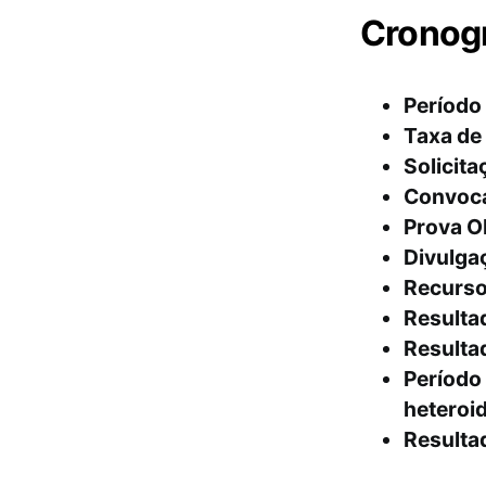
Cronog
Período 
Taxa de
Solicita
Convocaç
Prova Ob
Divulgaç
Recurso
Resultad
Resultad
Período
heteroi
Resultad