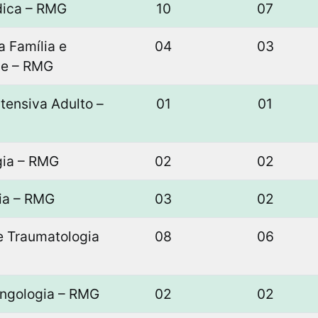
dica – RMG
10
07
a Família e
04
03
e – RMG
tensiva Adulto –
01
01
gia – RMG
02
02
ia – RMG
03
02
e Traumatologia
08
06
ingologia – RMG
02
02