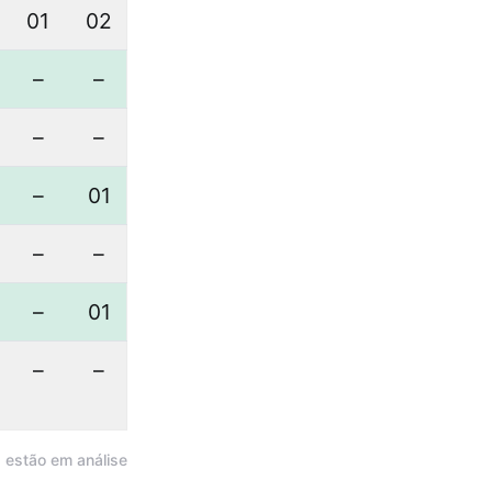
01
02
–
–
–
–
–
01
–
–
–
01
–
–
a estão em análise