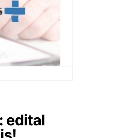
 edital
is!