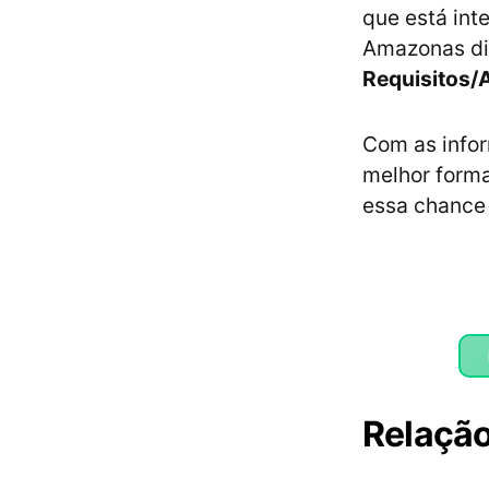
que está int
Amazonas di
Requisitos/
Com as info
melhor forma
essa chance 
Relaçã