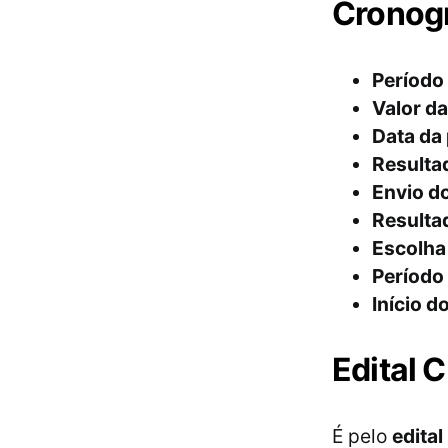
Cronog
Período 
Valor da
Data da 
Resultad
Envio d
Resultad
Escolha 
Período 
Início d
Edital
É pelo
edital