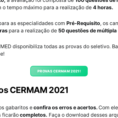
to,
a avaliação foi composta de
100 questões de 
 o tempo máximo para a realização de
4 horas.
 para as especialidades com
Pré-Requisito
, os ca
oras
para a realização de
50 questões de múltipla
 MED disponibiliza todas as provas do seletivo. B
e!
PROVAS CERMAM 2021!
tos CERMAM 2021
os gabaritos e
confira os erros e acertos.
Com ele
 ficarão
completos.
Faça o download desses arq