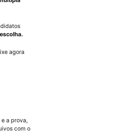
múltipla
ndidatos
 escolha.
aixe agora
 e a prova,
uivos com o