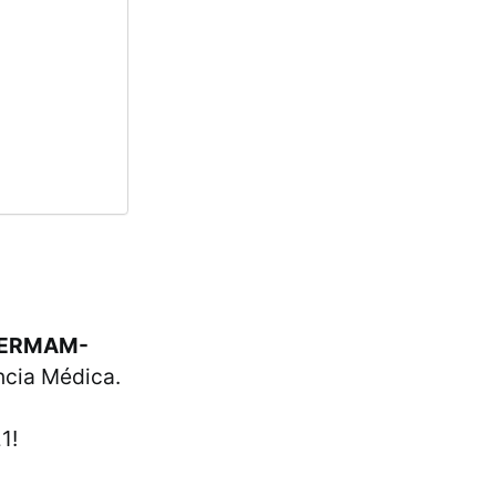
(CERMAM-
ncia Médica.
1!