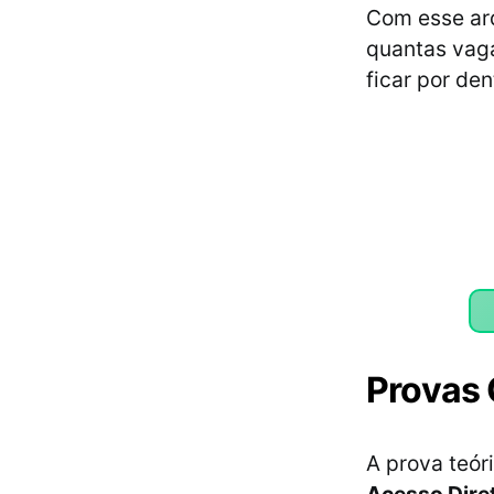
Com esse arq
quantas vaga
ficar por de
Provas
A prova teór