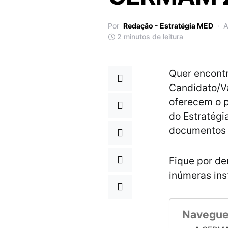
Por
Redação - Estratégia MED
A
2 minutos de leitura
Quer encontr
Candidato/Va
oferecem o p
do Estratégi
documentos 
Fique por de
inúmeras ins
Navegue