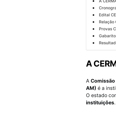
A CERM
Cronogr
Edital 
Relação
Provas 
Gabarit
Resulta
A CER
A
Comissão 
AM)
é a inst
O estado co
instituições