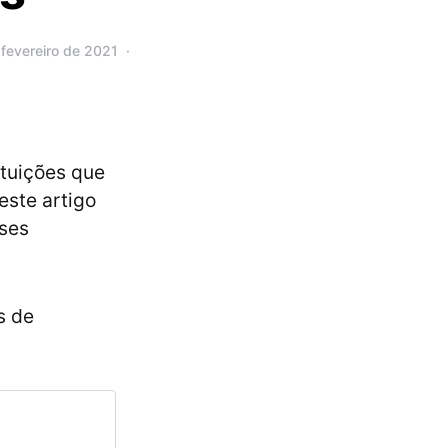
fevereiro de 2021
ituições que
este artigo
sses
s de