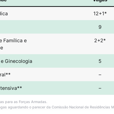
dica
12+1*
9
e Famílica e
2+2*
de
 e Ginecologia
5
ral**
–
ntensiva**
–
as para as Forças Armadas.
agas aguardando o parecer da Comissão Nacional de Residências