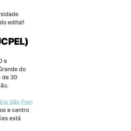
rsidade
do edital!
(UCPEL)
0 e
 Grande do
s de 30
ção.
ário São Fran
os e centro
ias está