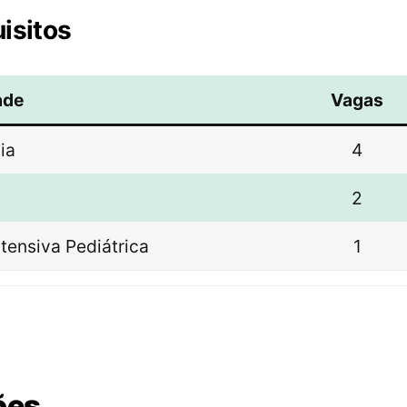
isitos
ade
Vagas
ia
4
2
tensiva Pediátrica
1
ões