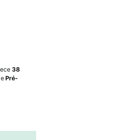
rece
38
o
e
Pré-