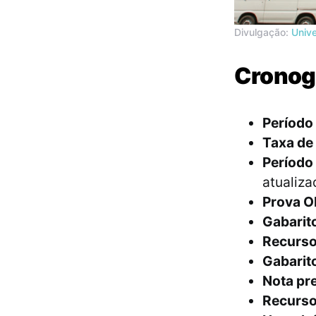
Divulgação:
Unive
Cronog
Período 
Taxa de 
Período 
atualiza
Prova Ob
Gabarito
Recurso
Gabarito
Nota pre
Recurso