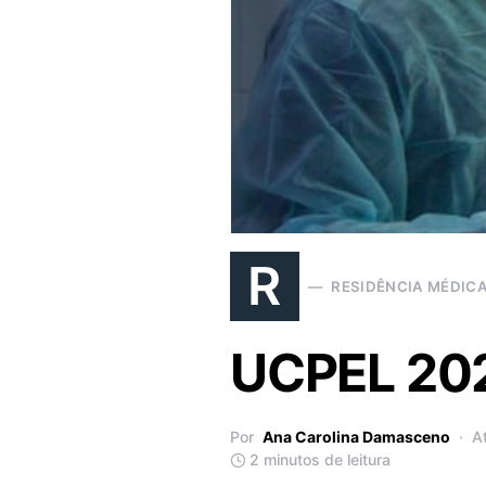
R
RESIDÊNCIA MÉDIC
UCPEL 2022
Por
Ana Carolina Damasceno
A
2 minutos de leitura