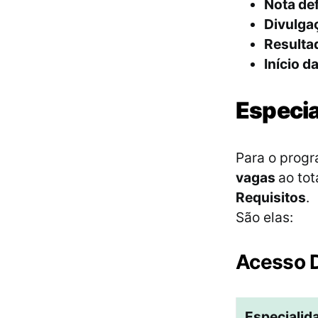
Nota def
Divulga
Resultad
Início d
Especia
Para o prog
vagas
ao to
Requisitos
.
São elas:
Acesso D
Especialid