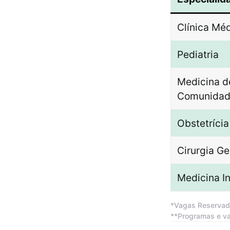
Clínica Mé
Pediatria
Medicina d
Comunida
Obstetrícia
Cirurgia Ge
Medicina I
*Vagas Reservad
**Programas e v