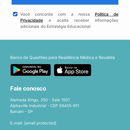
Você concorda com a nossa
Política de
Privacidade
e aceita receber informações
adicionais do Estratégia Educacional.
Banco de Questões para Residência Médica e Revalida
Fale conosco
Alameda Xingu, 350 - Sala 1501
Alphaville Industrial - CEP 06455-911
Barueri - SP
E-mail:
[email protected]