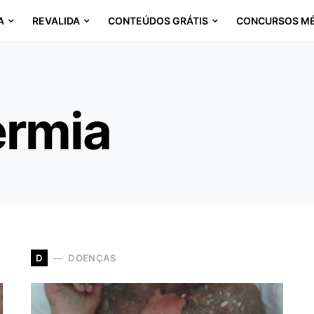
A
REVALIDA
CONTEÚDOS GRÁTIS
CONCURSOS M
ermia
DOENÇAS
D