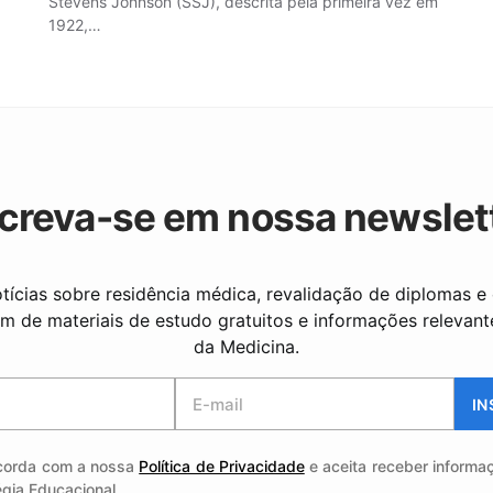
Stevens Johnson (SSJ), descrita pela primeira vez em
1922,…
creva-se em nossa newslet
tícias sobre residência médica, revalidação de diplomas e
ém de materiais de estudo gratuitos e informações relevan
da Medicina.
IN
corda com a nossa
Política de Privacidade
e aceita receber informa
égia Educacional.