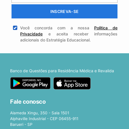
INSCREVA-SE
Você concorda com a nossa
Política de
Privacidade
e aceita receber informações
adicionais do Estratégia Educacional.
Banco de Questões para Residência Médica e Revalida
Fale conosco
Alameda Xingu, 350 - Sala 1501
Alphaville Industrial - CEP 06455-911
Barueri - SP