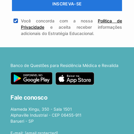
INSCREVA-SE
Você concorda com a nossa
Política de
Privacidade
e aceita receber informações
adicionais do Estratégia Educacional.
Banco de Questões para Residência Médica e Revalida
Fale conosco
Alameda Xingu, 350 - Sala 1501
Alphaville Industrial - CEP 06455-911
Barueri - SP
E-mail:
[email protected]