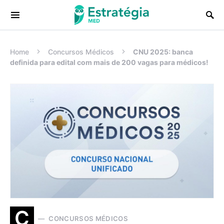
Procurar:
Home
Concursos Médicos
CNU 2025: banca
definida para edital com mais de 200 vagas para médicos!
C
CONCURSOS MÉDICOS