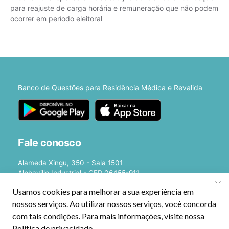
para reajuste de carga horária e remuneração que não podem
ocorrer em período eleitoral
Banco de Questões para Residência Médica e Revalida
Fale conosco
Alameda Xingu, 350 - Sala 1501
Alphaville Industrial - CEP 06455-911
Barueri - SP
E-mail:
[email protected]