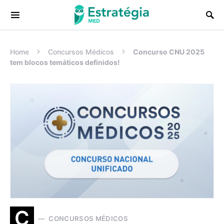
Procurar:
Home
Concursos Médicos
Concurso CNU 2025
tem blocos temáticos definidos!
C
CONCURSOS MÉDICOS