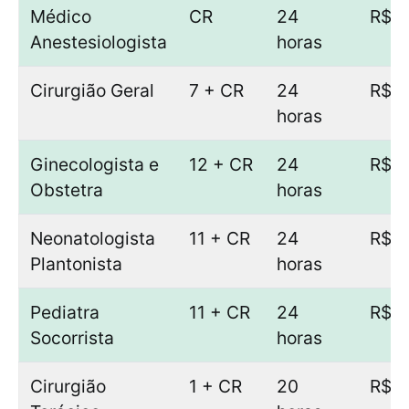
Médico
CR
24
R$ 1
Anestesiologista
horas
Cirurgião Geral
7 + CR
24
R$ 1
horas
Ginecologista e
12 + CR
24
R$ 1
Obstetra
horas
Neonatologista
11 + CR
24
R$ 1
Plantonista
horas
Pediatra
11 + CR
24
R$ 1
Socorrista
horas
Cirurgião
1 + CR
20
R$ 8