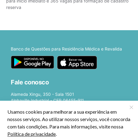
para início imediato e 365 vagas para formação de cadastro
reserva
Banco de Questões para Residência Médica e Revalida
Fale conosco
Alameda Xingu, 350 - Sala 1501
Alphaville Industrial - CEP 06455-911
Barueri - SP
E-mail:
[email protected]
©2026 - Estratégia Medicina - Cursos Online para Residência Médica e