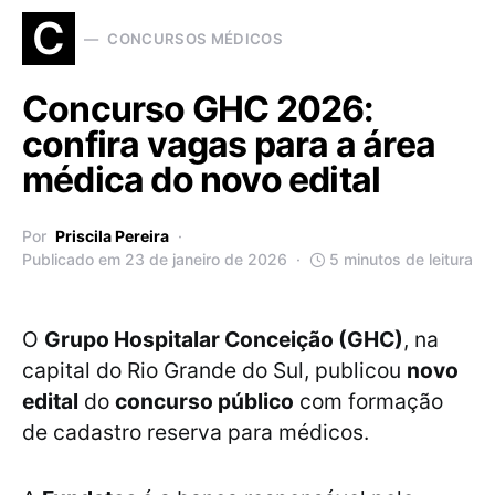
C
CONCURSOS MÉDICOS
Concurso GHC 2026:
confira vagas para a área
médica do novo edital
Por
Priscila Pereira
Publicado em 23 de janeiro de 2026
5 minutos de leitura
O
Grupo Hospitalar Conceição (GHC)
, na
capital do Rio Grande do Sul, publicou
novo
edital
do
concurso público
com formação
de cadastro reserva para médicos.