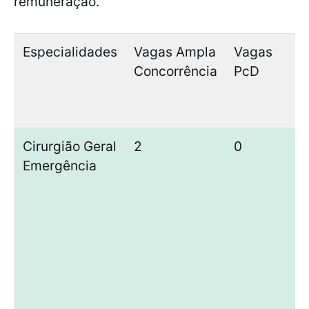
remuneração.
Especialidades
Vagas Ampla
Vagas
V
Concorrência
PcD
P
P
e
Cirurgião Geral
2
0
0
Emergência