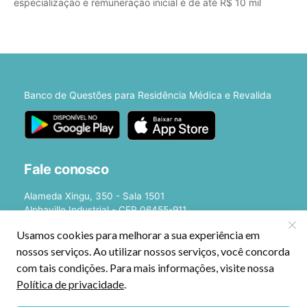
especialização e remuneração inicial é de até R$ 10 mil
Banco de Questões para Residência Médica e Revalida
Fale conosco
Alameda Xingu, 350 - Sala 1501
Alphaville Industrial - CEP 06455-911
Barueri - SP
E-mail:
[email protected]
©2026 - Estratégia Medicina - Cursos Online para Residência Médica e
Revalida. Todos os direitos reservados CNPJ: 13.877.842/0001-78