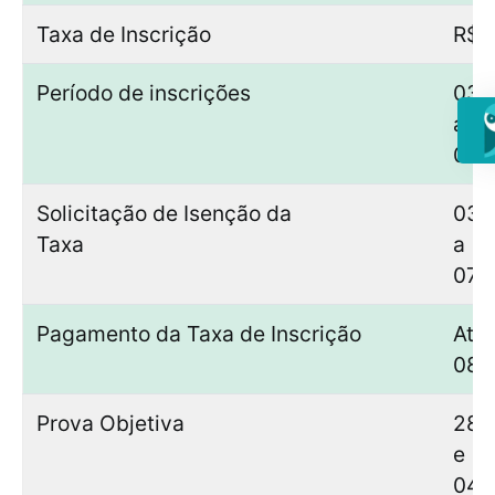
Taxa de Inscrição
R$ 
Período de inscrições
03/
a
07/
Solicitação de Isenção da
03/
Taxa
a
07/
Pagamento da Taxa de Inscrição
Até
08/
Prova Objetiva
28/
e
04/