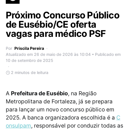
Próximo Concurso Público
de Eusébio/CE oferta
vagas para médico PSF
Por
Priscila Pereira
Atualizado em 26 de maio de 2026 às 10:04 • Publicado em
10 de setembro de 2025
2 minutos de leitura
A
Prefeitura de Eusébio
, na Região
Metropolitana de Fortaleza, já se prepara
para lançar um novo concurso público em
2025. A banca organizadora escolhida é a
C
onsulpam
, responsável por conduzir todas as