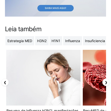
Leia também
Estrategia MED
H3N2
H1N1
Influenza
Insuficiencia ren
❮
❯
Resumo de Influenza H3N2: manifestações
ResuMED de ane