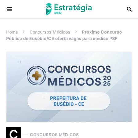
Procurar:
Home
Concursos Médicos
Próximo Concurso
Público de Eusébio/CE oferta vagas para médico PSF
C
CONCURSOS MÉDICOS