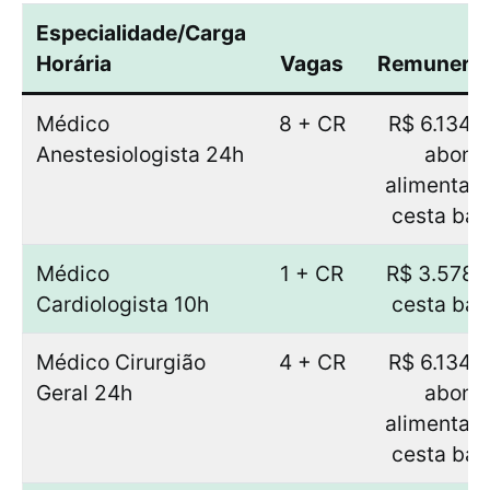
Especialidade/Carga
Horária
Vagas
Remunera
Médico
8 + CR
R$ 6.134,
Anestesiologista 24h
abono
alimentaç
cesta bás
Médico
1 + CR
R$ 3.578,
Cardiologista 10h
cesta bás
Médico Cirurgião
4 + CR
R$ 6.134,
Geral 24h
abono
alimentaç
cesta bás