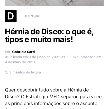
D
DOENÇAS
Hérnia de Disco: o que é,
tipos e muito mais!
Por
Gabriela Sarti
Atualizado em 9 de junho de 2022 às 20:06 • Publicado em
4 de maio de 2021
3 minutos de leitura
Quer descobrir tudo sobre a Hérnia de
Disco? O Estratégia MED separou para você
as principais informações sobre o assunto.