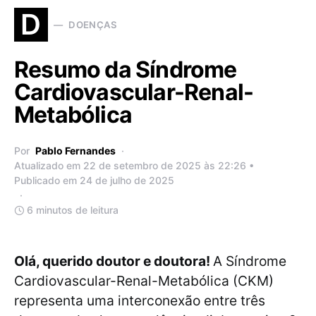
D
DOENÇAS
Resumo da Síndrome
Cardiovascular-Renal-
Metabólica
Por
Pablo Fernandes
Atualizado em 22 de setembro de 2025 às 22:26 •
Publicado em 24 de julho de 2025
6 minutos de leitura
Olá, querido doutor e doutora!
A Síndrome
Cardiovascular-Renal-Metabólica (CKM)
representa uma interconexão entre três