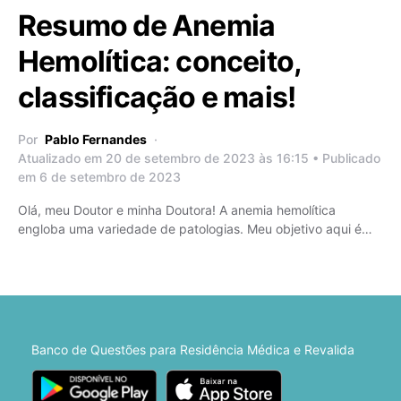
Resumo de Anemia
Hemolítica: conceito,
classificação e mais!
Por
Pablo Fernandes
Atualizado em 20 de setembro de 2023 às 16:15 • Publicado
em 6 de setembro de 2023
Olá, meu Doutor e minha Doutora! A anemia hemolítica
engloba uma variedade de patologias. Meu objetivo aqui é…
Banco de Questões para Residência Médica e Revalida