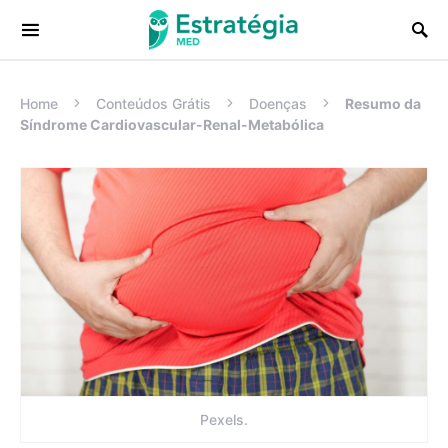
Procurar:
Home
Conteúdos Grátis
Doenças
Resumo da
Síndrome Cardiovascular-Renal-Metabólica
Pexels.